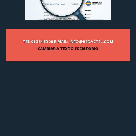
TEL:91 364 59 00 E-MAIL: INFO@REDACTEL.COM
CAMBIAR A TEXTO ESCRITORIO