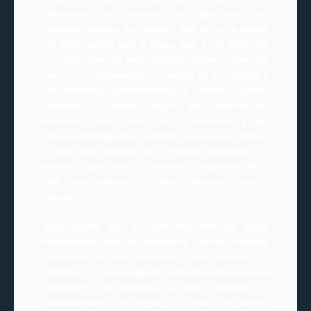
antemano, me barrunto las objeciones que
opondrán alguno de ustedes: que si no se puede
ser más papista que el Papa, que a ver quién me
he creído que soy para pontificar sobre lo que está
bien o no, únicamente en función de mis gustos y
mis limitados conocimientos, y demás razones
similares. Lo acepto. Seguro que, quienes así
discurren, llevan razón en lo sustancial, y que
debería
remover
mis melindres para con el idioma.
Y dado que remover, en el sentido anglosajón de
eliminar, figura como tal entre las acepciones de la
RAE, toca callarse. Ya saben: doctores tiene la
Iglesia.
Igual ocurre con el cada vez más de moda
empoderar
, que la Academia admite -aunque
advierte de su tono arcaizante- como sinónimo de
fortalecer. Lo que a algunos estrechos nos suena a
barbarismo sin paliativos, a pobre reducción, a
avasallamiento del inglés, a otros les parece