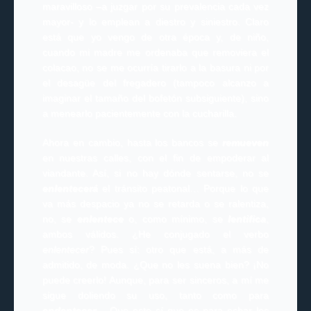
maravilloso –a juzgar por su prevalencia cada vez
mayor- y lo emplean a diestro y siniestro. Claro
está que yo vengo de otra época y, de niño,
cuando mi madre me ordenaba que removiera el
colacao, no se me ocurría tirarlo a la basura ni por
el desagüe del fregadero (tampoco alcanzo a
imaginar el tamaño del bofetón subsiguiente), sino
a menearlo pacientemente con la cucharilla.
Ahora en cambio, hasta los bancos se
remueven
en nuestras calles, con el fin de empoderar al
viandante. Así, si no hay dónde sentarse, no se
enlentecerá
el tránsito peatonal… Porque lo que
va más despacio ya no se retarda o se ralentiza,
no, se
enlentece
o, como mínimo, se
lentifica
,
ambos válidos. ¿He conjugado el verbo
enlentecer
? Pues sí: otro que está, a más de
admitido, de moda. ¿Que no les suena bien? ¡No
puede creerlo! Aunque, para ser sinceros, a mí me
sigue doliendo su uso, tanto como para
endentecer
… Que esto sí que es para echar los