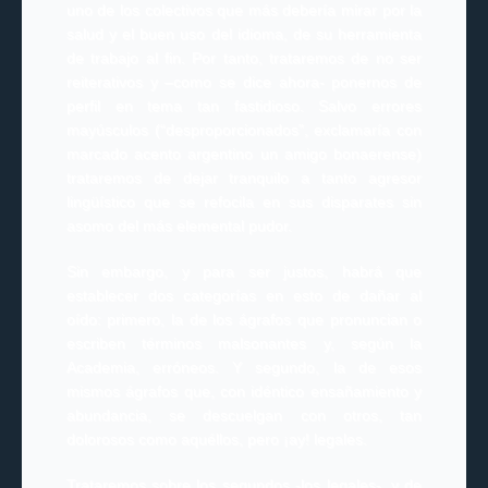
uno de los colectivos que más debería mirar por la
salud y el buen uso del idioma, de su herramienta
de trabajo al fin. Por tanto, trataremos de no ser
reiterativos y –como se dice ahora- ponernos de
perfil en tema tan fastidioso. Salvo errores
mayúsculos (“desproporcionados”, exclamaría con
marcado acento argentino un amigo bonaerense)
trataremos de dejar tranquilo a tanto agresor
lingüístico que se refocila en sus disparates sin
asomo del más elemental pudor.
Sin embargo, y para ser justos, habrá que
establecer dos categorías en esto de dañar al
oído: primero, la de los ágrafos que pronuncian o
escriben términos malsonantes y, según la
Academia, erróneos. Y segundo, la de esos
mismos ágrafos que, con idéntico ensañamiento y
abundancia, se descuelgan con otros, tan
dolorosos como aquéllos, pero ¡ay! legales.
Trataremos sobre los segundos -los legales-, y de