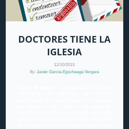
DOCTORES TIENE LA
IGLESIA
12/10/2015
By:
Javier García-Egocheaga Vergara
Curado de espanto –o de espantos, que ambas
expresiones son correctas-, mi creciente
insensibilidad me protege frente a los desatinos
que escucho o leo a diario en los medios de
comunicación. Ya hemos comentado aquí hasta
dónde puede llegar la ignorancia de la mayoría de
los autodenominados periodistas, precisamente