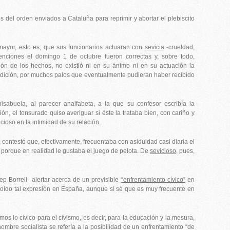
s del orden enviados a Cataluña para reprimir y abortar el plebiscito
mayor, esto es, que sus funcionarios actuaran con
sevicia
-crueldad,
enciones el domingo 1 de octubre fueron correctas y, sobre todo,
ón de los hechos, no existió ni en su ánimo ni en su actuación la
ición, por muchos palos que eventualmente pudieran haber recibido
sabuela, al parecer analfabeta, a la que su confesor escribía la
ón, el tonsurado quiso averiguar si éste la trataba bien, con cariño y
icioso
en la intimidad de su relación.
, contestó que, efectivamente, frecuentaba con asiduidad casi diaria el
o porque en realidad le gustaba el juego de pelota. De
sevicioso
, pues,
Borrell- alertar acerca de un previsible
“enfrentamiento cívico”
en
oído tal expresión en España, aunque sí sé que es muy frecuente en
os lo cívico para el civismo, es decir, para la educación y la mesura,
mbre socialista se refería a la posibilidad de un enfrentamiento “de