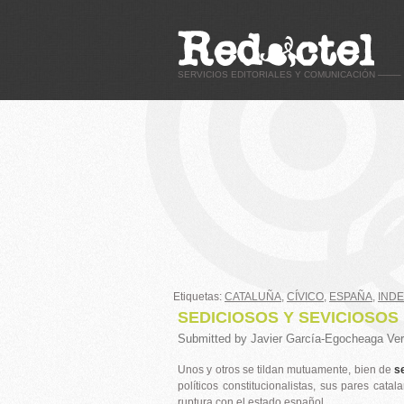
SERVICIOS EDITORIALES Y COMUNICACIÓN ——– C
Etiquetas:
CATALUÑA
,
CÍVICO
,
ESPAÑA
,
IND
SEDICIOSOS Y SEVICIOSOS
Submitted by
Javier García-Egocheaga Ver
Unos y otros se tildan mutuamente, bien de
s
políticos constitucionalistas, sus pares catal
ruptura con el estado español.