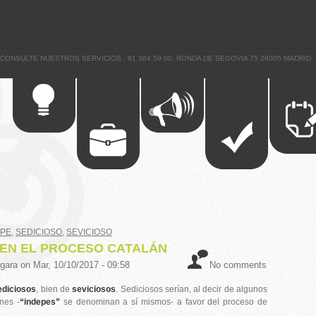
ONSULTE NUESTROS SERVICIOS : 91 364 59 00. RONDA DE SEGOVIA 75 28005 MADRID
EPE
,
SEDICIOSO
,
SEVICIOSO
 EN EL PROCESO CATALÁN
gara
on
Mar, 10/10/2017 - 09:58
No comments
ediciosos
, bien de
seviciosos
. Sediciosos serían, al decir de algunos
anes -
“indepes”
se denominan a sí mismos- a favor del proceso de