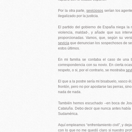
Por la otra parte,
seviciosos
serían los agente
ilegalizado por la justicia.
El partido del gobierno de España niega la 
violencia, maldad-, y añade que sus interv
proporcionadas. Vamos, que, según su versi
sevicia
que denuncian los sospechosos de sed
estos últimos.
En mi familia se contaba el caso de una bi
correspondencia con su novio. En cierta ocasi
respeto, o si, por el contrario, se mostraba
sev
El que a la postre sería mi bisabuelo, vasco él
frontón, pero no por apostarse las perras, sin
nada de nada.
También hemos escuchado –en boca de Josep 
Cataluña. Debo decir que nunca antes había 
Sudamérica.
Aquí empleamos “enfrentamiento civil”, y dejam
con lo que no me quedó claro si nuestro proho